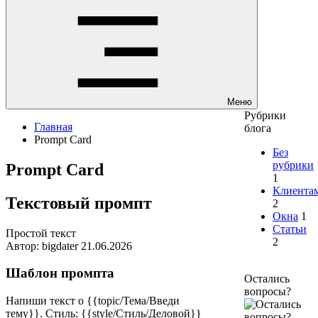
Меню
Рубрики
Главная
блога
Prompt Card
Без
рубрики
Prompt Card
1
Клиента
Текстовый промпт
2
Окна
1
Статьи
Простой текст
2
Автор: bigdater
21.06.2026
Шаблон промпта
Остались
вопросы?
Напиши текст о
{{topic/Тема/Введи
тему}}
. Стиль:
{{style/Стиль/Деловой}}