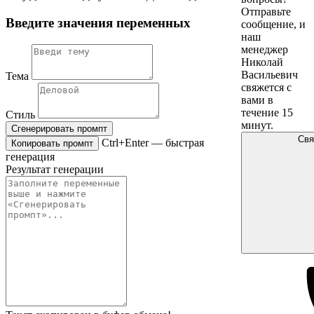
Отправьте
Введите значения переменных
сообщение, и
наш
менеджер
Николай
Васильевич
Тема
свяжется с
вами в
течение 15
Стиль
минут.
Сгенерировать промпт
Свя
Ctrl+Enter — быстрая
Копировать промпт
генерация
Результат генерации